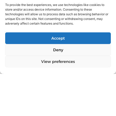
To provide the best experiences, we use technologies like cookies to
store and/or access device information. Consenting to these
technologies will allow us to process data such as browsing behavior or
unique IDs on this site. Not consenting or withdrawing consent, may
adversely affect certain features and functions.
Ces articles pourraient
Accept
également vous intéresser
Deny
LE SNACK
View preferences